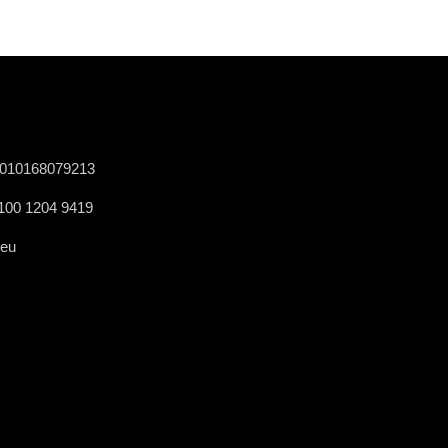
0010168079213
0100 1204 9419
.eu