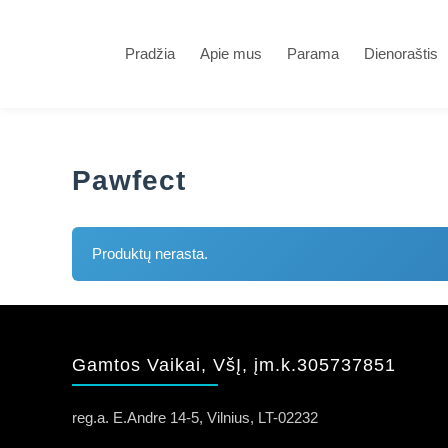
Skip
to
Gamtos Vaikai
content
Pradžia
Apie mus
Parama
Dienoraštis
Gyvūnams, Žmogui ir Gamtai
Pawfect
Produktų nerasta.
Gamtos Vaikai, VšĮ, įm.k.305737851
reg.a. E.Andre 14-5, Vilnius, LT-02232