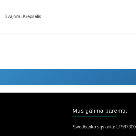
Svajonių Krepšelis
Mus galima paremti:
Swedbanko sąskaita: LT98730