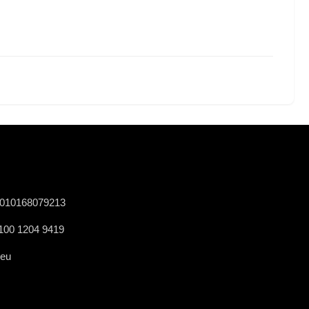
0010168079213
0100 1204 9419
.eu