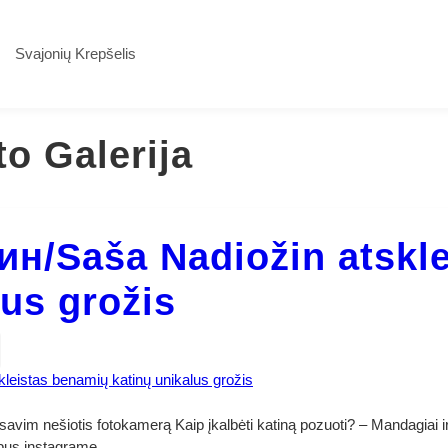
Svajonių Krepšelis
to Galerija
н/Saša Nadiožin atskle
lus grožis
 savim nešiotis fotokamerą Kaip įkalbėti katiną pozuoti? – Mandagiai
bus instagrame