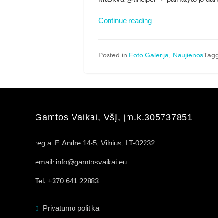
Саша
Continue reading
Надёжин/Saša
Nadiožin
atskleistas
Posted in
Foto Galerija
,
Naujienos
Tag
benamių
katinų
unikalus
grožis
Gamtos Vaikai, VšĮ, įm.k.305737851
reg.a. E.Andre 14-5, Vilnius, LT-02232
email: info@gamtosvaikai.eu
Tel. +370 641 22883
Privatumo politika