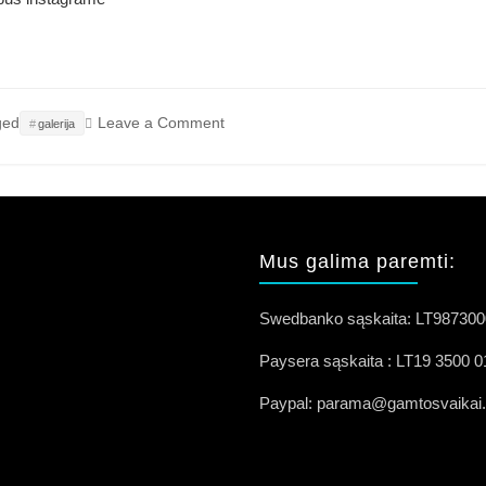
on
ged
Leave a Comment
galerija
Саша
Надёжин/Saša
Nadiožin
atskleistas
benamių
katinų
Mus galima paremti:
unikalus
grožis
Swedbanko sąskaita: LT98730
Paysera sąskaita : LT19 3500 
Paypal: parama@gamtosvaikai