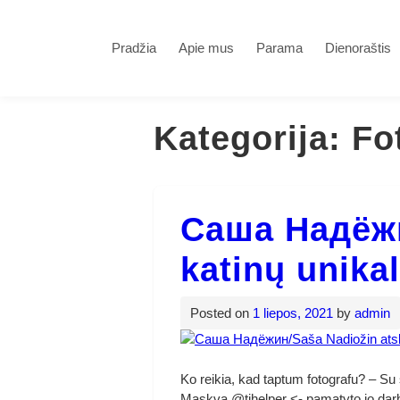
Skip
to
Gamtos Vaikai
content
Pradžia
Apie mus
Parama
Dienoraštis
Gyvūnams, Žmogui ir Gamtai
Kategorija:
Fo
Саша Надёжи
katinų unika
Posted on
1 liepos, 2021
by
admin
Ko reikia, kad taptum fotografu? – Su
Maskva @tihelper <- pamatyto jo dar