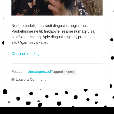
Norime padėti jums rasti dingusius augintinius.
Paskelbsime ne tik tinklapyje, esame numatę visą
paieškos sistemą. Apie dingusį augintinį praneškite
info@gamtosvaikai.eu
Dingo
Continue reading
mylimas
ir
brangus
Posted in
Uncategorized
Tagged
dingo
šeimos
on
Leave a Comment
narys
Dingo
mylimas
ir
brangus
šeimos
narys