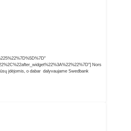
A%225%22%7D%5D%7D”
22%2C%22after_widget%22%3A%22%22%7D”] Nors
jo mūsų įdėjomis, o dabar dalyvaujame Swedbank