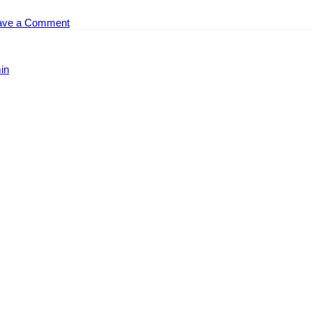
on
ave a Comment
Namų
Tigro
Loterija,
in
skirta
sterilizavimo
lėšoms
rinkti