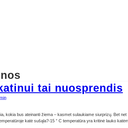
enos
atinui tai nuosprendis
min
nežinia, kokia bus ateinanti žiema – kasmet sulaukiame siurprizų. Bet 
e temperatūroje katė sušąla?-15 ° C temperatūra yra kritinė lauko ka