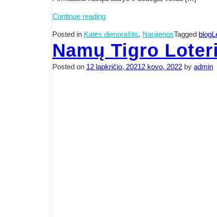
Žiema.
Continue reading
Benamiui
Posted in
Katės dienoraštis
,
Naujienos
Tagged
blog
L
katinui
Namų Tigro Loterij
tai
nuosprendis
Posted on
12 lapkričio, 2021
2 kovo, 2022
by
admin