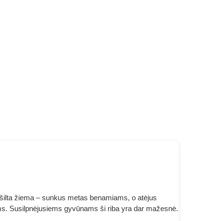
net šilta žiema – sunkus metas benamiams, o atėjus
tėms. Susilpnėjusiems gyvūnams ši riba yra dar mažesnė.