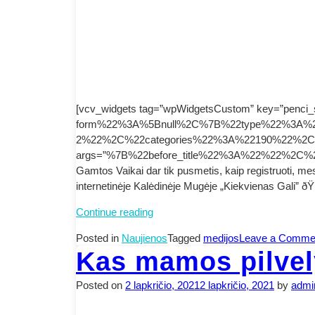
[vcv_widgets tag=”wpWidgetsCustom” key=”penci_
form%22%3A%5Bnull%2C%7B%22type%22%3A%22
2%22%2C%22categories%22%3A%22190%22%2
args=”%7B%22before_title%22%3A%22%22%2C%
Gamtos Vaikai dar tik pusmetis, kaip registruoti, 
internetinėje Kalėdinėje Mugėje „Kiekvienas Gali” 
Mes
Continue reading
ir
Posted in
Naujienos
Tagged
medijos
Leave a Comme
Medijos
Kas mamos pilvel
Posted on
2 lapkričio, 2021
2 lapkričio, 2021
by
admi