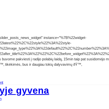
slider_posts_news_widget” instance=”%7B%22widget-
latest%22%2C%22style%22%3A%22style-
C%22image_type%22%3A%22default%22%2C%22number%22%3
22after_title%22%3A%22%22%2C%22before_widget%22%3A%22%
mes buvome pakviesti į radijo polabių laidą, 15min taip pat susidomė
ðŸ™‚ tikėkimės, bus ir daugiau tokių dalyvavimų ðŸ™‚
on
nt
yje gyvena
Mes
ir
Medijos
n