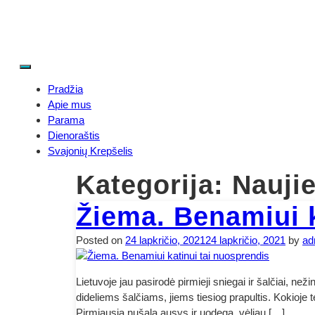
Skip
to
content
Menu
Gamtos Vaikai
Gyvūnams, Žmogui ir Gamtai
Pradžia
Apie mus
Parama
Dienoraštis
Svajonių Krepšelis
Kategorija:
Nauji
Žiema. Benamiui k
Posted on
24 lapkričio, 2021
24 lapkričio, 2021
by
ad
Lietuvoje jau pasirodė pirmieji sniegai ir šalčiai, 
dideliems šalčiams, jiems tiesiog prapultis. Kokioj
Pirmiausia nušąla ausys ir uodega, vėliau […]