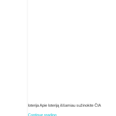
loterija Apie loteriją iššamiau sužinokite ČIA
Namų
Continue reading