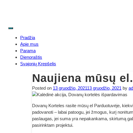
Skip
to
content
Menu
Gamtos Vaikai
Gyvūnams, Žmogui ir Gamtai
Pradžia
Apie mus
Parama
Dienoraštis
Svajonių Krepšelis
Naujiena mūsų el
Posted on
13 gruodžio, 2021
13 gruodžio, 2021
by
a
Dovanų Korteles rasite mūsų el Parduotuvėje, kiekvie
padovanoti – labai patoogu, jei žmogus, kurį norėtu
paslaugas, jei suma yra nepakankama, skirtumą gal
pasirinktam projektui.