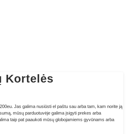
 Kortelės
 200eu. Jas galima nusiūsti el paštu sau arba tam, kam norite ją
ą sumą, mūsų parduotuvėje galima įsigyti prekes arba
 galima taip pat paaukoti mūsų globojamiems gyvūnams arba