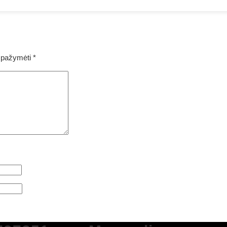
ai pažymėti
*