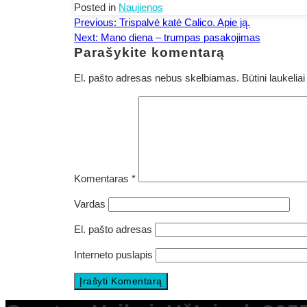
Posted in
Naujienos
Navigacija
Previous:
Trispalvė katė Calico. Apie ją.
Next:
Mano diena – trumpas pasakojimas
tarp
Parašykite komentarą
įrašų
El. pašto adresas nebus skelbiamas.
Būtini laukeli
Komentaras
*
Vardas
El. pašto adresas
Interneto puslapis