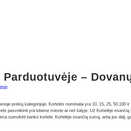
. Parduotuvėje – Dovanų
dmin
noje prekių kategorijoje. Kortelės nominalai yra 10, 15, 25, 50,100 ir
mėte pasveikinti yra kitame mieste ar net šalyje. Už Kortelėje esanči
ima sumokėti banko kortele. Kortelėje esančią sumą, arba jos dalį,